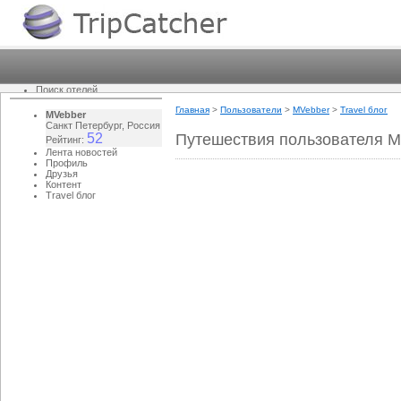
Поиск отелей
Новости
Главная
>
Пользователи
>
MVebber
>
Travel блог
Путеводитель
MVebber
Questions & answers
Санкт Петербург, Россия
Блоги
52
Путешествия пользователя MV
Рейтинг:
Travel - как это работает?
Лента новостей
Еще...
Профиль
Фотографии
Друзья
Погода
Контент
Пользователи
Travel блог