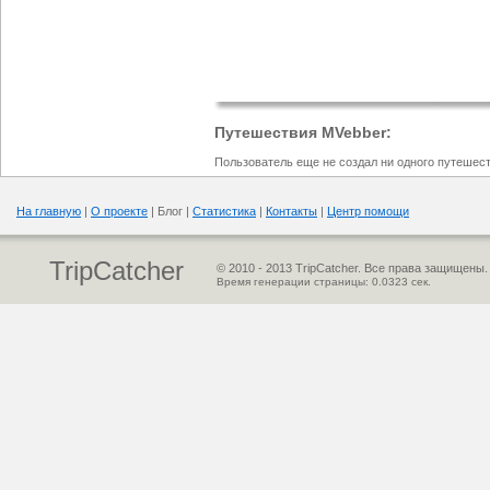
Путешествия MVebber:
Пользователь еще не создал ни одного путешест
На главную
|
О проекте
| Блог |
Статистика
|
Контакты
|
Центр помощи
TripCatcher
© 2010 - 2013 TripCatcher. Все права защищены.
Время генерации страницы:
0.0323
сек.