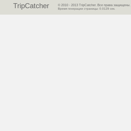
TripCatcher
© 2010 - 2013 TripCatcher. Все права защищены.
Время генерации страницы:
0.0129
сек.