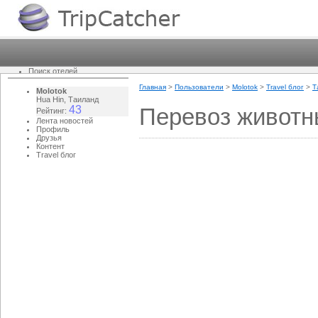
Поиск отелей
Новости
Главная
>
Пользователи
>
Molotok
>
Travel блог
>
Т
Путеводитель
Molotok
Questions & answers
Hua Hin, Таиланд
Блоги
43
Перевоз животн
Рейтинг:
Travel - как это работает?
Лента новостей
Еще...
Профиль
Фотографии
Друзья
Погода
Контент
Пользователи
Travel блог