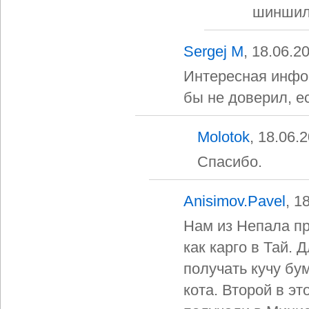
шинши
Sergej M
, 18.06.2
Интересная инфор
бы не доверил, е
Molotok
, 18.06.
Спасибо.
Anisimov.Pavel
, 1
Нам из Непала п
как карго в Тай. 
получать кучу бум
кота. Второй в эт