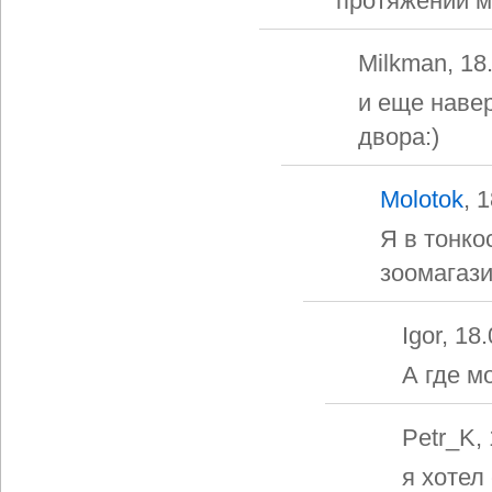
протяжении мн
Milkman, 18
и еще навер
двора:)
Molotok
, 
Я в тонко
зоомагази
Igor, 18
А где м
Petr_K,
я хотел